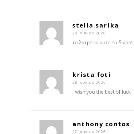
stelia sarika
28 Ιουνίου 2026
το λατρεψα αυτο το δωρο!
krista foti
28 Ιουνίου 2026
I wish you the best of luck
anthony contos
27 Ιουνίου 2026