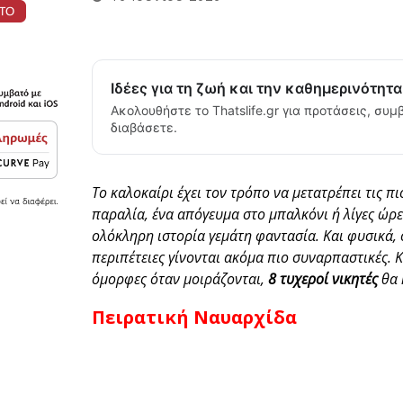
Ιδέες για τη ζωή και την καθημερινότητ
Ακολουθήστε το Thatslife.gr για προτάσεις, συμβ
διαβάσετε.
Το καλοκαίρι έχει τον τρόπο να μετατρέπει τις π
παραλία, ένα απόγευμα στο μπαλκόνι ή λίγες ώρες
ολόκληρη ιστορία γεμάτη φαντασία. Και φυσικά,
περιπέτειες γίνονται ακόμα πιο συναρπαστικές. Κ
όμορφες όταν μοιράζονται,
8 τυχεροί νικητές
θα 
Πειρατική Ναυαρχίδα