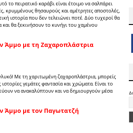
αυτό το πειρατικό καράβι είναι έτοιμο να σαλπάρει
τές, κρυμμένους θησαυρούς και αμέτρητες αποστολές,
τική ιστορία που δεν τελειώνει ποτέ. Δύο τυχεροί θα
 και θα ξεκινήσουν το κυνήγι του χαμένου
ν Άμμο με τη Ζαχαροπλάστρια
 γλυκό! Με τη χαριτωμένη ζαχαροπλάστρια, μπορείς
 ιστορίες γεμάτες φαντασία και χρώματα. Είναι το
τρεύουν να ανακαλύπτουν και να δημιουργούν μέσα
Δ
ν Άμμο με τον Παγωτατζή