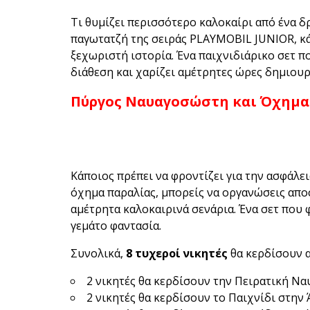
Τι θυμίζει περισσότερο καλοκαίρι από ένα 
παγωτατζή της σειράς PLAYMOBIL JUNIOR, κά
ξεχωριστή ιστορία. Ένα παιχνιδιάρικο σετ π
διάθεση και χαρίζει αμέτρητες ώρες δημιου
Πύργος Ναυαγοσώστη και Όχημα
Κάποιος πρέπει να φροντίζει για την ασφάλε
όχημα παραλίας, μπορείς να οργανώσεις απο
αμέτρητα καλοκαιρινά σενάρια. Ένα σετ που 
γεμάτο φαντασία.
Συνολικά,
8 τυχεροί νικητές
θα κερδίσουν 
2 νικητές θα κερδίσουν την Πειρατική Να
2 νικητές θα κερδίσουν το Παιχνίδι στην