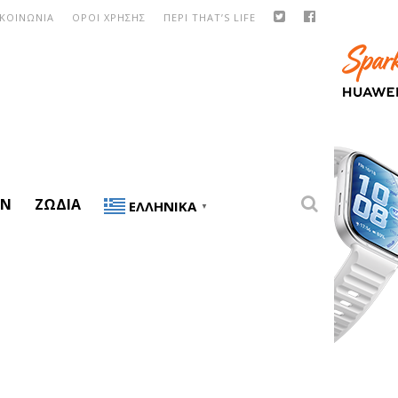
ΙΚΟΙΝΩΝΙΑ
ΟΡΟΙ ΧΡΗΣΗΣ
ΠΕΡΙ THAT’S LIFE
ON
ΖΏΔΙΑ
ΕΛΛΗΝΙΚΆ
▼