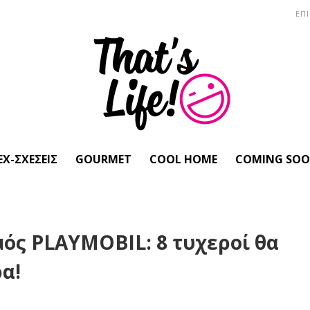
ΕΠ
EX-ΣΧΈΣΕΙΣ
GOURMET
COOL HOME
COMING SO
ός PLAYMOBIL: 8 τυχεροί θα
α!