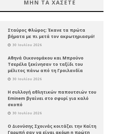
ΜΗΝ ΤΑ ΧΑΣΕΤΕ
Σταύρος Φλώρος: Έκανε τα πρώτα
βήματα με πι μετά τον ακρωτηριασμό!
30 Ιουλίου 2026
Αθηνά Οικονομάκου και Μπρούνο
Τσερέλα ξεκίνησαν το ταξίδι του
μέλιτος πάνω από τη Γροιλανδία
30 Ιουλίου 2026
Η συλλογή αθλητικών παπουτσιών του
Eminem βγαίνει στο σφυρί για καλό
σκοπό
30 Ιουλίου 2026
Ο Διονύσης Σχοινάς κοιτάζει την Καίτη
Γαρμπή σαν να είναι ακόμη η πρώτη