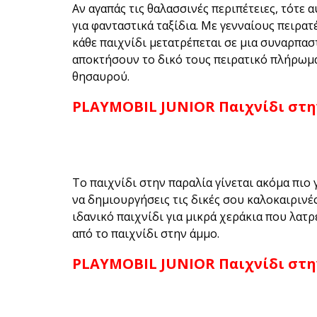
Αν αγαπάς τις θαλασσινές περιπέτειες, τότε 
για φανταστικά ταξίδια. Με γενναίους πειρα
κάθε παιχνίδι μετατρέπεται σε μια συναρπασ
αποκτήσουν το δικό τους πειρατικό πλήρωμα
θησαυρού.
PLAYMOBIL JUNIOR Παιχνίδι στη
Το παιχνίδι στην παραλία γίνεται ακόμα πιο
να δημιουργήσεις τις δικές σου καλοκαιρινές
ιδανικό παιχνίδι για μικρά χεράκια που λα
από το παιχνίδι στην άμμο.
PLAYMOBIL JUNIOR Παιχνίδι στη