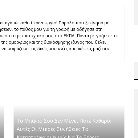
και αγαπώ καθετί καινούργιο! Παρόλο που ξεκίνησα με
ήσεων, το πάθος μου για τη γραφή με οδήγησε στη
ωσα το μεταπτυχιακό μου στο ΕΚΠΑ. Πάντα με γοήτευε ο
ς, της ομορφιάς και της διακόσμησης (ζυγός που θέλει
να μοιράζομαι τις δικές μου ιδέες και σκέψεις μαζί σου.
Το Μπάνιο Σου Δεν Μένει Ποτέ Καθαρό;
Αυτές Οι Μικρές Συνήθειες Το
Καταστρέφουν Χωρίς Να Το Ξέρεις