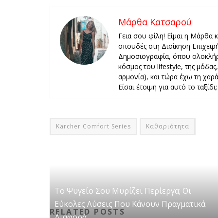
Μάρθα Κατσαρού
Γεια σου φίλη! Είμαι η Μάρθα 
σπουδές στη Διοίκηση Επιχειρ
Δημοσιογραφία, όπου ολοκλήρ
κόσμος του lifestyle, της μόδα
αρμονία), και τώρα έχω τη χαρά 
Είσαι έτοιμη για αυτό το ταξίδι;
Kärcher Comfort Series
Καθαριότητα
Το Ψυγείο Σου Μυρίζει Περίεργα; Οι
Εύκολες Λύσεις Που Κάνουν Πραγματικά
RELATED POSTS
Διαφορά