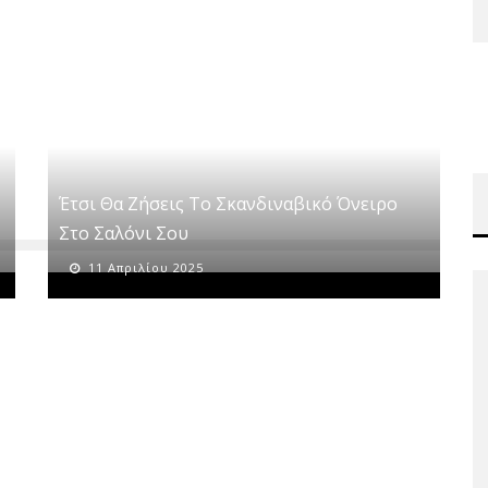
Έτσι Θα Ζήσεις Το Σκανδιναβικό Όνειρο
Στο Σαλόνι Σου
11 Απριλίου 2025