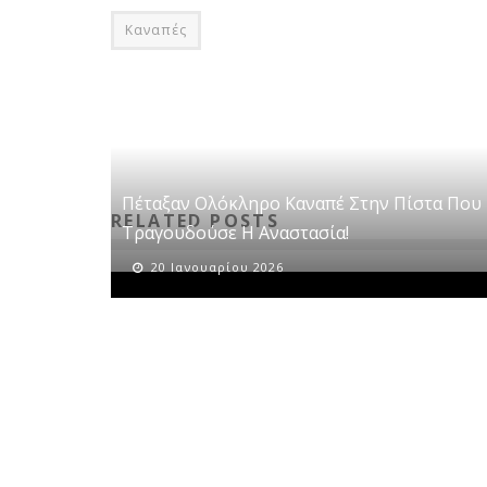
Καναπές
Πέταξαν Ολόκληρο Καναπέ Στην Πίστα Που
RELATED POSTS
Τραγουδούσε Η Αναστασία!
20 Ιανουαρίου 2026