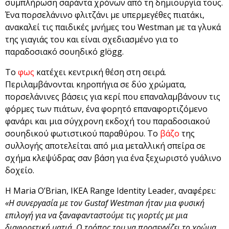
συμπλήρωση σαράντα χρόνων από τη δημιουργία τους.
Ένα πορσελάνινο φλιτζάνι με υπερμεγέθες πιατάκι,
ανακαλεί τις παιδικές μνήμες του Westman με τα γλυκά
της γιαγιάς του και είναι σχεδιασμένο για το
παραδοσιακό σουηδικό glögg.
Το
φως
κατέχει κεντρική θέση στη σειρά.
Περιλαμβάνονται κηροπήγια σε δύο χρώματα,
πορσελάνινες βάσεις για κερί που επαναλαμβάνουν τις
φόρμες των πιάτων, ένα φορητό επαναφορτιζόμενο
φανάρι και μια σύγχρονη εκδοχή του παραδοσιακού
σουηδικού φωτιστικού παραθύρου. Το
βάζο
της
συλλογής αποτελείται από μια μεταλλική σπείρα σε
σχήμα κλεψύδρας σαν βάση για ένα ξεχωριστό γυάλινο
δοχείο.
Η Maria O’Brian, IKEA Range Identity Leader, αναφέρει:
«Η συνεργασία με τον
Gustaf
Westman
ήταν μια φυσική
επιλογή για να ξαναφανταστούμε τις γιορτές με μια
διαφορετική ματιά. Ο τρόπος του να προσεγγίζει το χρώμα