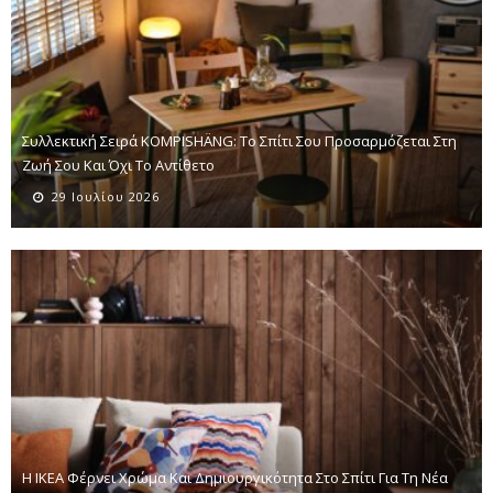
Συλλεκτική Σειρά KOMPISHÄNG: Το Σπίτι Σου Προσαρμόζεται Στη
Ζωή Σου Και Όχι Το Αντίθετο
29 Ιουλίου 2026
Η ΙΚΕΑ Φέρνει Χρώμα Και Δημιουργικότητα Στο Σπίτι Για Τη Νέα