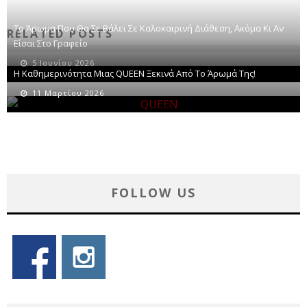
Το Άρωμα Που Θα Σε Βάλει Σε Καλοκαιρινή Διάθεση, Ακόμα Κι Αν
RELATED POSTS
Είσαι Στο Γραφείο
5 Ιουνίου 2026
Η Καθημερινότητα Μιας QUEEN Ξεκινά Από Το Άρωμά Της!
11 Μαρτίου 2026
FOLLOW US