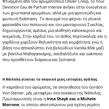
Φτιαγμένο από τον αρωματοποιό Olivier Cresp, το Your
Devotion Eau de Parfum Intense ανήκει στην οικογένεια
των gourmand αρωμάτων, αλλά με μια φρουτώδη και
φωτεινή διάσταση.
Το άνοιγμά του φέρνει τη γλυκιά
φρεσκάδα του πεπονιού και του μανταρινιού Σικελίας,
δημιουργώντας αμέσως μια αίσθηση καλοκαιριού και
ανεμελιάς. Στην καρδιά του, το άνθος πορτοκαλιάς και η
γαρδένια χαρίζουν θηλυκότητα και κομψότητα, ενώ η
βάση του αποκαλύπτει ένα βελούδινο Vanilla Milk μαζί
με βανίλια Μαδαγασκάρης, σανδαλόξυλο και oakmoss
που προσθέτουν διάρκεια και ζεστασιά.
Η Νάπολη γίνεται το σκηνικό μιας ιστορίας αγάπης
Η καμπάνια του αρώματος, σε σκηνοθεσία του Gordon
Von Steiner, μάς μεταφέρει στα σοκάκια της Νάπολης.
Πρωταγωνιστές είναι η
Irina Shayk και ο Michele
Morrone
, οι οποίοι αποτυπώνουν μια σχέση γεμάτη