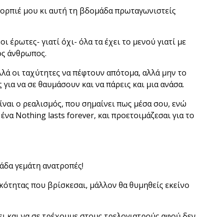
Σκορπιέ μου κι αυτή τη βδομάδα πρωταγωνιστείς
 έρωτες- γιατί όχι- όλα τα έχει το μενού γιατί με
ος άνθρωπος.
λλά οι ταχύτητες να πέφτουν απότομα, αλλά μην το
ς για να σε θαυμάσουν και να πάρεις και μια ανάσα.
ίναι ο ρεαλισμός, που σημαίνει πως μέσα σου, ενώ
να Nothing lasts forever, και προετοιμάζεσαι για το
μάδα γεμάτη ανατροπές!
ικότητας που βρίσκεσαι, μάλλον θα θυμηθείς εκείνο
σει και να σε τρέχουμε στους τρελογιατρούς αφού δεν