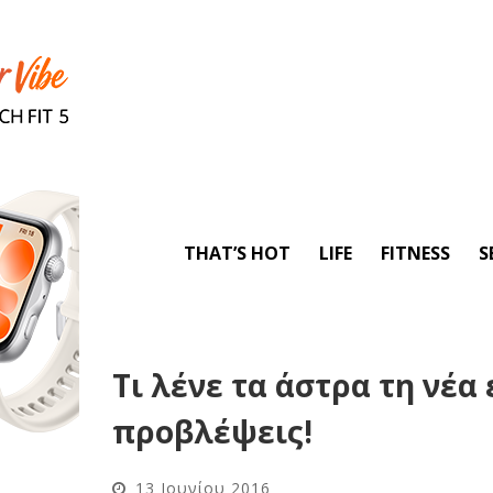
THAT’S HOT
LIFE
FITNESS
S
Τι λένε τα άστρα τη νέα
προβλέψεις!
13 Ιουνίου 2016