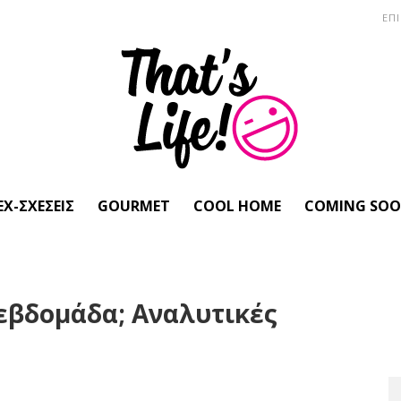
ΕΠ
EX-ΣΧΈΣΕΙΣ
GOURMET
COOL HOME
COMING SO
 εβδομάδα; Αναλυτικές