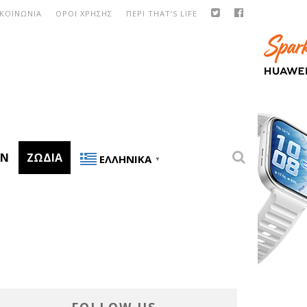
ΙΚΟΙΝΩΝΙΑ
ΟΡΟΙ ΧΡΗΣΗΣ
ΠΕΡΙ THAT’S LIFE
ON
ΖΏΔΙΑ
ΕΛΛΗΝΙΚΆ
▼