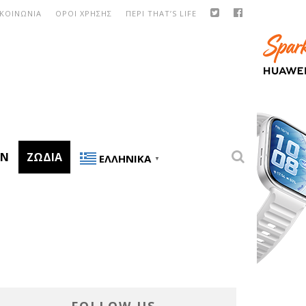
ΙΚΟΙΝΩΝΙΑ
ΟΡΟΙ ΧΡΗΣΗΣ
ΠΕΡΙ THAT’S LIFE
ON
ΖΏΔΙΑ
ΕΛΛΗΝΙΚΆ
▼