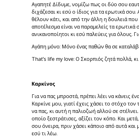
Αγαπητέ Δίδυμε, νομίζω πως οι δύο σου εαυτο
διχάζεσαι κι εσύ ο ίδιος για τα ερωτικά σου.
θέλουν κάτι, και από την άλλη η δουλειά που 
αποτέλεσμα είναι να παραμελείς τα ερωτικά 
ανικανοποίητοι κι εσύ παλεύεις για όλους. Γ
Αγάπη μόνο: Μόνο ένας παθών θα σε καταλάβ
That’s life my love: Ο Σκορπιός ζητά πολλά, κ
Καρκίνος
Για να πας μπροστά, πρέπει λέει να κάνεις έν
Καρκίνε μου, γιατί έχεις χάσει το στόχο τον 
να πας, κι αυτή η παλιοζωή αλλού σε στέλνε
οποίο ξεστράτισες, αξίζει τον κόπο. Και μετά
σου όνειρα, πριν χάσει κάποιο από αυτά και 
εσύ τι λέω.