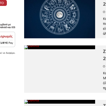
2
Κ
π
ε
ά
Ζ
2
Κ
Μ
ό
π
Ζ