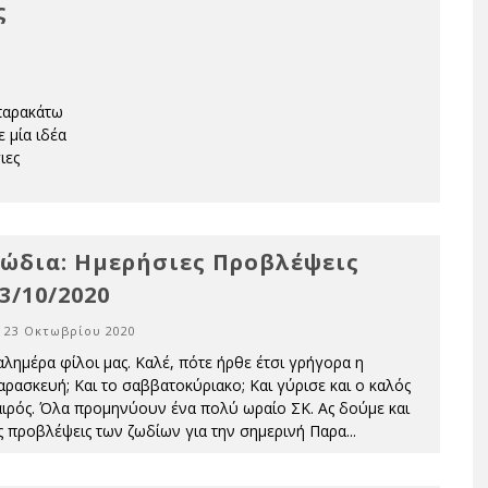
ς
 παρακάτω
 μία ιδέα
ιες
ώδια: Ημερήσιες Προβλέψεις
3/10/2020
23 Οκτωβρίου 2020
αλημέρα φίλοι μας. Καλέ, πότε ήρθε έτσι γρήγορα η
αρασκευή; Και το σαββατοκύριακο; Και γύρισε και ο καλός
αιρός. Όλα προμηνύουν ένα πολύ ωραίο ΣΚ. Ας δούμε και
ις προβλέψεις των ζωδίων για την σημερινή Παρα
...