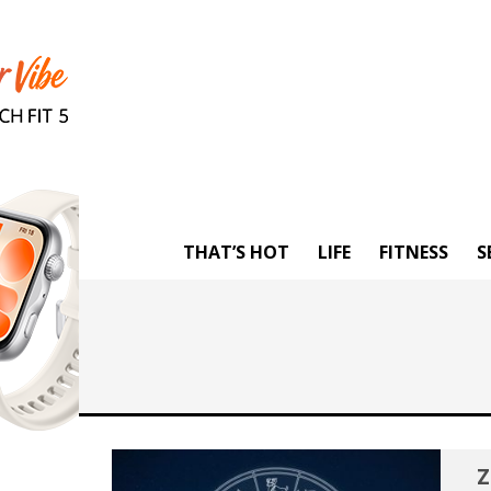
THAT’S HOT
LIFE
FITNESS
S
Ζ