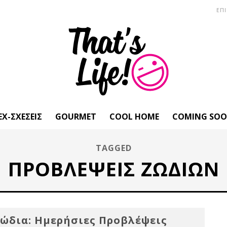
ΕΠ
EX-ΣΧΈΣΕΙΣ
GOURMET
COOL HOME
COMING SO
TAGGED
ΠΡΟΒΛΕΨΕΙΣ ΖΩΔΙΩΝ
ώδια: Ημερήσιες Προβλέψεις