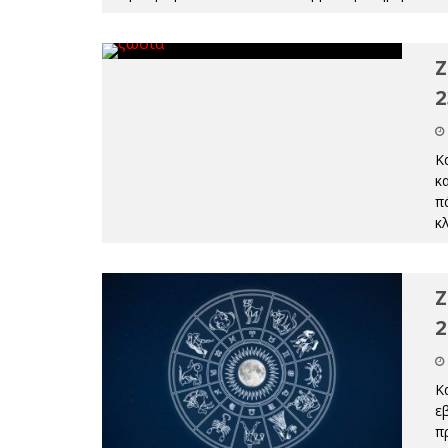
Ζ
2
Κ
κα
πά
κ
Ζ
2
Κ
ε
π