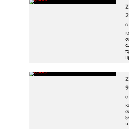
Ζ
2
Κ
σ
αυ
π
Η
Ζ
9
Κ
σ
ξ
τ