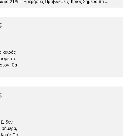
ώδια 21/9 – Ημερήσιες Προβλέψεις: Κριός Σήμερα θα
...
ς
ο καιρός
ουμε το
στον, θα
ς
 Ε, δεν
ι σήμερα,
 Κριός Το