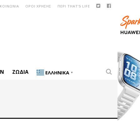
ΙΚΟΙΝΩΝΙΑ
ΟΡΟΙ ΧΡΗΣΗΣ
ΠΕΡΙ THAT’S LIFE
ON
ΖΏΔΙΑ
ΕΛΛΗΝΙΚΆ
▼