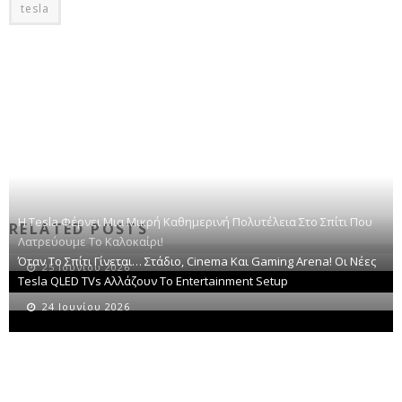
tesla
Η Tesla Φέρνει Μια Μικρή Καθημερινή Πολυτέλεια Στο Σπίτι Που
RELATED POSTS
Λατρεύουμε Το Καλοκαίρι!
Όταν Το Σπίτι Γίνεται… Στάδιο, Cinema Και Gaming Arena! Οι Νέες
25 Ιουνίου 2026
Tesla QLED TVs Αλλάζουν Το Entertainment Setup
24 Ιουνίου 2026