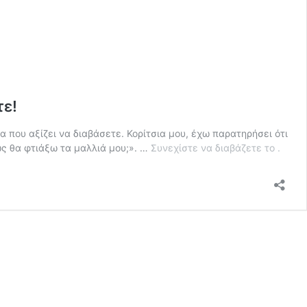
τε!
έα που αξίζει να διαβάσετε. Κορίτσια μου, έχω παρατηρήσει ότι
Καλεσ
ως θα φτιάξω τα μαλλιά μου;». …
Συνεχίστε να διαβάζετε το
.
σε
γάμο;
Αυτά
είναι
τα
μοναδ
hairsty
που
πρέπε
να
δοκιμ