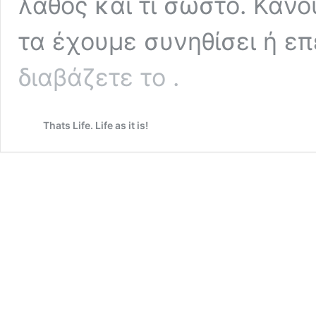
λάθος και τι σωστό. Κάν
τα έχουμε συνηθίσει ή επ
Tips
διαβάζετε το
.
&
tricks:
5
Thats Life. Life as it is!
πράγματα
που
κάνουμε
λάθος
και
τι
πρέπει
να
κάνουμε
αντί
γι’
αυτά!